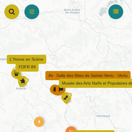
L’Yonne en Scène
FDFR 89
Aire du champ des pierres de Sainte-Vertu
Salle des fêtes de Sainte-Vertu
Musée des Arts Naïfs et Populaires 
4
12